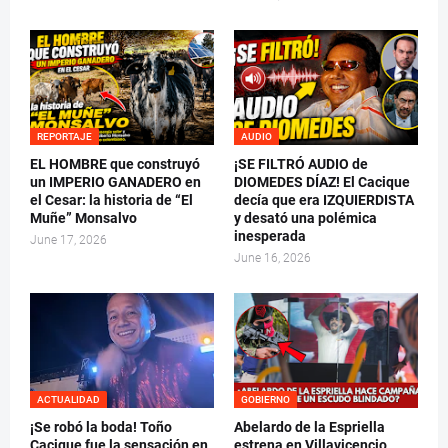
REPORTAJE
AUDIO
EL HOMBRE que construyó
¡SE FILTRÓ AUDIO de
un IMPERIO GANADERO en
DIOMEDES DÍAZ! El Cacique
el Cesar: la historia de “El
decía que era IZQUIERDISTA
Muñe” Monsalvo
y desató una polémica
inesperada
June 17, 2026
June 16, 2026
ACTUALIDAD
GOBIERNO
¡Se robó la boda! Toño
Abelardo de la Espriella
Cacique fue la sensación en
estrena en Villavicencio