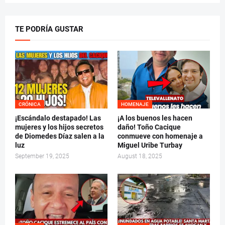
TE PODRÍA GUSTAR
CRÓNICA
HOMENAJE
¡Escándalo destapado! Las
¡A los buenos les hacen
mujeres y los hijos secretos
daño! Toño Cacique
de Diomedes Díaz salen a la
conmueve con homenaje a
luz
Miguel Uribe Turbay
September 19, 2025
August 18, 2025