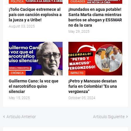
POLÍTICA
CIUDADES
¡Toño Cacique estremece al
¡Inundados en agua potable!
país con canción explosiva a
Santa Marta clama mientras
la jueza y a Uribe!
barrios se ahogan y ESSMAR
no da la cara
August 03, 2025
May 29, 2025
CRÓNICA
IMPACTO
Guillermo Cano: la voz que
¡Petro y Mancuso desatan
el narcotráfico quiso
furia en Colombia! "Es una
silenciar
vergüenza"
May 15, 2025
October 05, 2024
Artículo Anterior
Artículo Siguiente