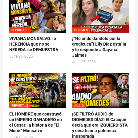
REPORTAJE
CHISMES
VIVIANA MONSALVO: la
¡“No ando dándolo por la
HERENCIA que no se
credicuca”! Lily Díaz estalla
HEREDA, se DEMUESTRA
y le responde a Dayana
Jaimes
June 26, 2026
June 26, 2026
REPORTAJE
AUDIO
EL HOMBRE que construyó
¡SE FILTRÓ AUDIO de
un IMPERIO GANADERO en
DIOMEDES DÍAZ! El Cacique
el Cesar: la historia de “El
decía que era IZQUIERDISTA
Muñe” Monsalvo
y desató una polémica
inesperada
June 17, 2026