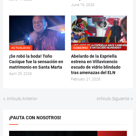
June 16, 2026
ACTUALIDAD
GOBIERNO
¡Se robó la boda! Toño
Abelardo de la Espriella
Cacique fue la sensación en
estrena en Villavicencio
matrimonio en Santa Marta
escudo de vidrio blindado
tras amenazas del ELN
April 29, 2026
February 21, 2026
Artículo Anterior
Artículo Siguiente
¡PAUTA CON NOSOTROS!