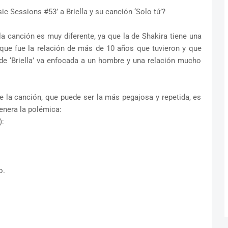
c Sessions #53’ a Briella y su canción ‘Solo tú’?
 la canción es muy diferente, ya que la de Shakira tiene una
que fue la relación de más de 10 años que tuvieron y que
de ‘Briella’ va enfocada a un hombre y una relación mucho
te la canción, que puede ser la más pegajosa y repetida, es
genera la polémica:
):
o.