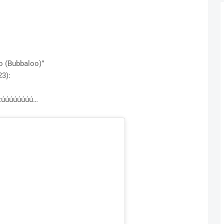
o (Bubbaloo)”
23):
 túúúúúúúú…