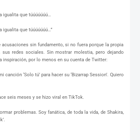
a igualita que túúúúúúú…
a igualita que túúúúúúú…”
 acusaciones sin fundamento, si no fuera porque la propia
a sus redes sociales. Sin mostrar molestia, pero dejando
 inspiración, por lo menos en su cuenta de Twitter:
mi canción ‘Solo tú’ para hacer su ‘Bizarrap Session’. Quiero
ce seis meses y se hizo viral en TikTok.
ormar problemas. Soy fanática, de toda la vida, de Shakira,
k’.