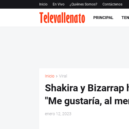
Inicio
En Vivo
¿Quiénes Somos?
Contáctenos
PRINCIPAL
TEN
Inicio
Viral
Shakira y Bizarrap 
"Me gustaría, al men
enero 12, 2023