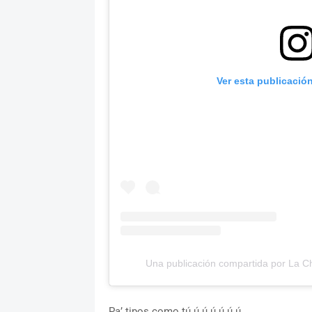
Ver esta publicació
Una publicación compartida por La 
Pa’ tipos como tú ú ú ú ú ú ú…