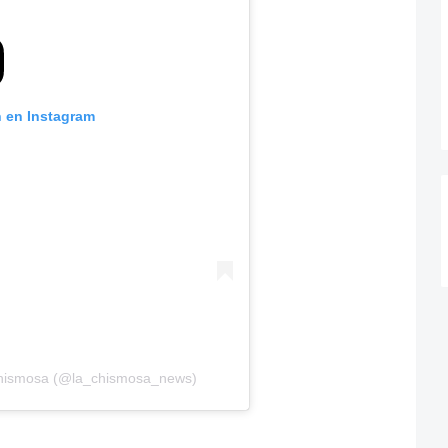
n en Instagram
Chismosa (@la_chismosa_news)