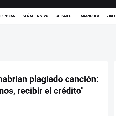
DENCIAS
SEÑAL EN VIVO
CHISMES
FARÁNDULA
VIDE
habrían plagiado canción:
os, recibir el crédito"