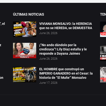
ÚLTIMAS NOTICIAS
TE
, el
VIVIANA MONSALVO: la HERENCIA
que no se HEREDA, se DEMUESTRA
June 26, 2026
z
¡“No ando dándolo por la
credicuca”! Lily Díaz estalla y le
responde a Dayana Jaimes
June 26, 2026
EL HOMBRE que construyó un
a
IMPERIO GANADERO en el Cesar: la
ron
historia de “El Muñe” Monsalvo
June 17, 2026