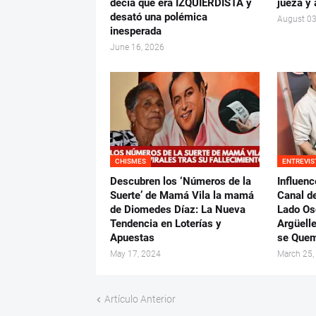
decía que era IZQUIERDISTA y
jueza y 
desató una polémica
August 03
inesperada
June 16, 2026
CHISMES
ENTREVIS
Descubren los ‘Números de la
Influenc
Suerte’ de Mamá Vila la mamá
Canal d
de Diomedes Díaz: La Nueva
Lado Os
Tendencia en Loterías y
Argüell
Apuestas
se Quem
May 17, 2024
March 25,
Artículo Anterior