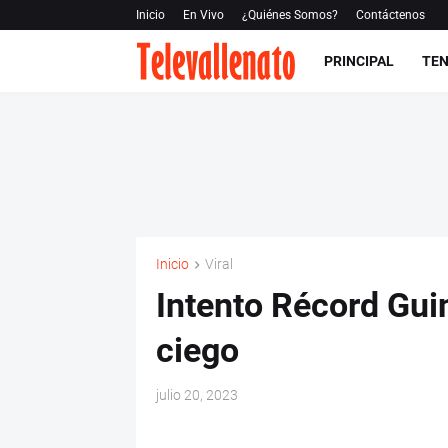
Inicio
En Vivo
¿Quiénes Somos?
Contáctenos
PRINCIPAL
TEN
Inicio
Viral
Intento Récord Guin
ciego
julio 20, 2023