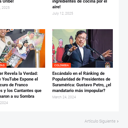
a Uribe!
ingredientes de cocina por el
aire!
, 2025
July 12, 2025
TAS
COLOMBIA
er Revela la Verdad:
Escándalo en el Ránking de
e YouTube Expone el
Popularidad de Presidentes de
curo de Franco
Suramérica: Gustavo Petro, ¿el
es y los Cantantes que
mandatario más impopular?
aron a su Sombra
March 24, 2024
 2024
Artículo Siguiente