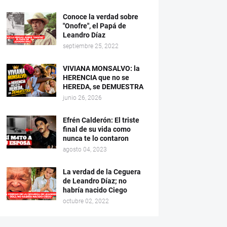
Conoce la verdad sobre
"Onofre", el Papá de
Leandro Díaz
septiembre 25, 2022
VIVIANA MONSALVO: la
HERENCIA que no se
HEREDA, se DEMUESTRA
junio 26, 2026
Efrén Calderón: El triste
final de su vida como
nunca te lo contaron
agosto 04, 2023
La verdad de la Ceguera
de Leandro Díaz; no
habría nacido Ciego
octubre 02, 2022