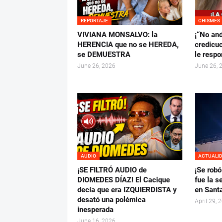
REPORTAJE
CHISMES
VIVIANA MONSALVO: la
¡“No and
HERENCIA que no se HEREDA,
credicuc
se DEMUESTRA
le resp
June 26, 2026
June 26, 
AUDIO
ACTUALI
¡SE FILTRÓ AUDIO de
¡Se robó
DIOMEDES DÍAZ! El Cacique
fue la 
decía que era IZQUIERDISTA y
en Sant
desató una polémica
April 29, 
inesperada
June 16, 2026