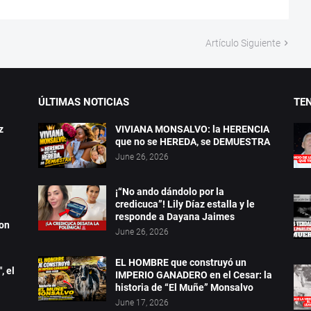
Artículo Siguiente
ÚLTIMAS NOTICIAS
TE
z
VIVIANA MONSALVO: la HERENCIA
que no se HEREDA, se DEMUESTRA
June 26, 2026
¡“No ando dándolo por la
credicuca”! Lily Díaz estalla y le
a
responde a Dayana Jaimes
ron
June 26, 2026
EL HOMBRE que construyó un
, el
IMPERIO GANADERO en el Cesar: la
historia de “El Muñe” Monsalvo
June 17, 2026