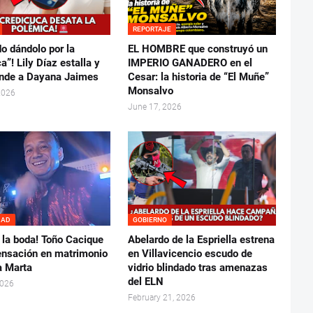
REPORTAJE
o dándolo por la
EL HOMBRE que construyó un
a”! Lily Díaz estalla y
IMPERIO GANADERO en el
onde a Dayana Jaimes
Cesar: la historia de “El Muñe”
Monsalvo
2026
June 17, 2026
DAD
GOBIERNO
 la boda! Toño Cacique
Abelardo de la Espriella estrena
sensación en matrimonio
en Villavicencio escudo de
a Marta
vidrio blindado tras amenazas
del ELN
2026
February 21, 2026