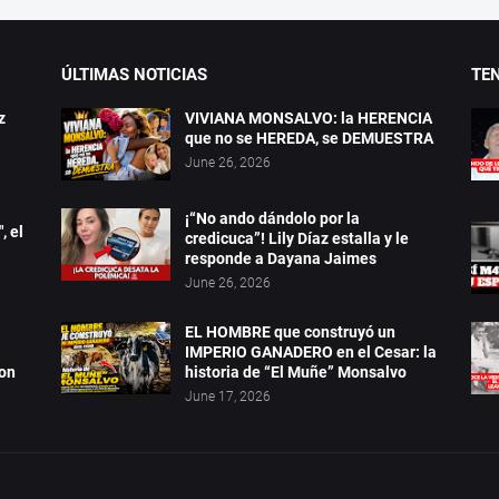
ÚLTIMAS NOTICIAS
TE
z
VIVIANA MONSALVO: la HERENCIA
que no se HEREDA, se DEMUESTRA
June 26, 2026
¡“No ando dándolo por la
, el
credicuca”! Lily Díaz estalla y le
responde a Dayana Jaimes
June 26, 2026
EL HOMBRE que construyó un
a
IMPERIO GANADERO en el Cesar: la
ron
historia de “El Muñe” Monsalvo
June 17, 2026