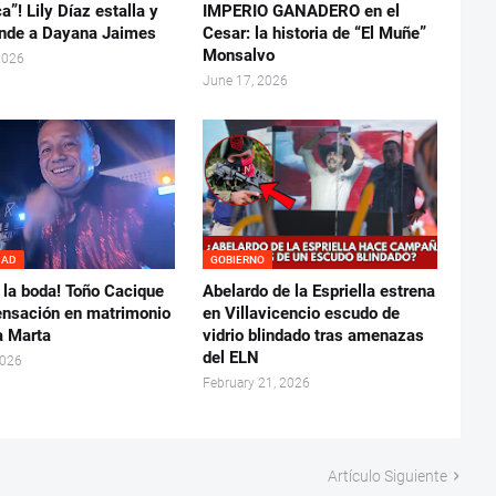
a”! Lily Díaz estalla y
IMPERIO GANADERO en el
onde a Dayana Jaimes
Cesar: la historia de “El Muñe”
Monsalvo
2026
June 17, 2026
DAD
GOBIERNO
 la boda! Toño Cacique
Abelardo de la Espriella estrena
sensación en matrimonio
en Villavicencio escudo de
a Marta
vidrio blindado tras amenazas
del ELN
2026
February 21, 2026
Artículo Siguiente