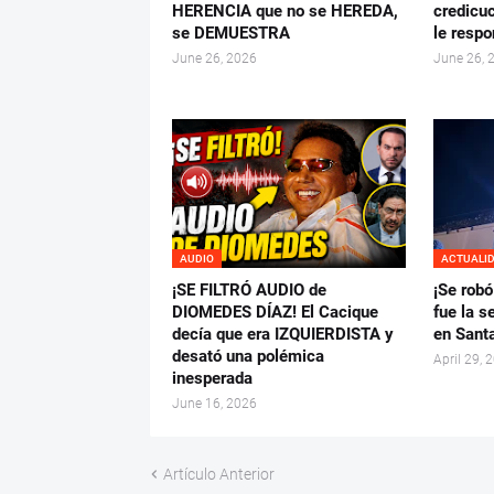
HERENCIA que no se HEREDA,
credicuc
se DEMUESTRA
le resp
June 26, 2026
June 26, 
AUDIO
ACTUALI
¡SE FILTRÓ AUDIO de
¡Se robó
DIOMEDES DÍAZ! El Cacique
fue la 
decía que era IZQUIERDISTA y
en Sant
desató una polémica
April 29, 
inesperada
June 16, 2026
Artículo Anterior