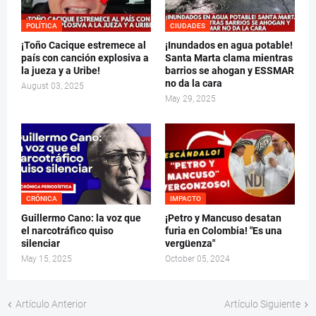
POLÍTICA
CIUDADES
¡Toño Cacique estremece al
¡Inundados en agua potable!
país con canción explosiva a
Santa Marta clama mientras
la jueza y a Uribe!
barrios se ahogan y ESSMAR
no da la cara
August 03, 2025
May 29, 2025
CRÓNICA
IMPACTO
Guillermo Cano: la voz que
¡Petro y Mancuso desatan
el narcotráfico quiso
furia en Colombia! "Es una
silenciar
vergüenza"
May 15, 2025
October 05, 2024
Artículo Anterior
Artículo Siguiente