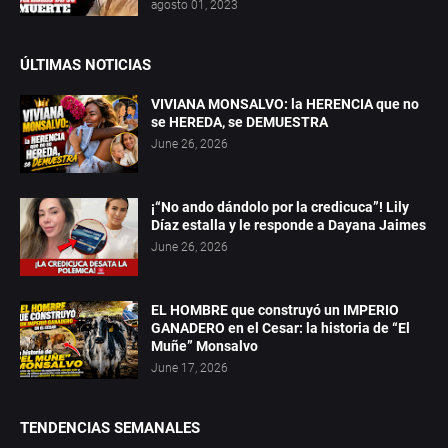
agosto 01, 2023
ÚLTIMAS NOTICIAS
VIVIANA MONSALVO: la HERENCIA que no
se HEREDA, se DEMUESTRA
June 26, 2026
¡“No ando dándolo por la credicuca”! Lily
Díaz estalla y le responde a Dayana Jaimes
June 26, 2026
EL HOMBRE que construyó un IMPERIO
GANADERO en el Cesar: la historia de “El
Muñe” Monsalvo
June 17, 2026
TENDENCIAS SEMANALES