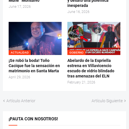
Muñe” Monsalvo
y desató una polémica
inesperada
June 17, 2026
June 16, 2026
ACTUALIDAD
GOBIERNO
¡Se robó la boda! Toño
Abelardo de la Espriella
Cacique fue la sensación en
estrena en Villavicencio
matrimonio en Santa Marta
escudo de vidrio blindado
tras amenazas del ELN
April 29, 2026
February 21, 2026
Artículo Anterior
Artículo Siguiente
¡PAUTA CON NOSOTROS!