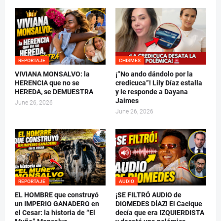
REPORTAJE
CHISMES
VIVIANA MONSALVO: la
¡“No ando dándolo por la
HERENCIA que no se
credicuca”! Lily Díaz estalla
HEREDA, se DEMUESTRA
y le responde a Dayana
Jaimes
June 26, 2026
June 26, 2026
REPORTAJE
AUDIO
EL HOMBRE que construyó
¡SE FILTRÓ AUDIO de
un IMPERIO GANADERO en
DIOMEDES DÍAZ! El Cacique
el Cesar: la historia de “El
decía que era IZQUIERDISTA