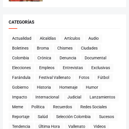
CATEGORÍAS
Actualidad
Alcaldías
Artículos
Audio
Boletines
Broma
Chismes
Ciudades
Colombia
Crónica
Denuncia
Documental
Elecciones
Empleos
Entrevistas
Exclusivas
Farándula
Festival Vallenato
Fotos
Fútbol
Gobierno
Historia
Homenaje
Humor
Impacto
Internacional
Judicial
Lanzamientos
Meme
Política
Recuerdos
Redes Sociales
Reportaje
Salúd
Selección Colombia
Sucesos
Tendencia
Última Hora
Vallenato
Videos