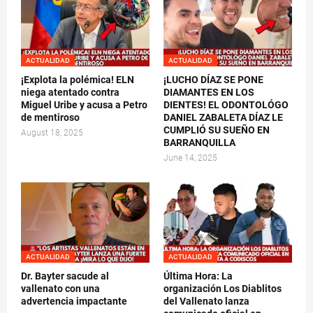
ACTUALIDAD
ACTUALIDAD
¡Explota la polémica! ELN
¡LUCHO DÍAZ SE PONE
niega atentado contra
DIAMANTES EN LOS
Miguel Uribe y acusa a Petro
DIENTES! EL ODONTOLÓGO
de mentiroso
DANIEL ZABALETA DÍAZ LE
CUMPLIÓ SU SUEÑO EN
August 18, 2025
BARRANQUILLA
June 14, 2025
ACTUALIDAD
ACTUALIDAD
Dr. Bayter sacude al
Última Hora: La
vallenato con una
organización Los Diablitos
advertencia impactante
del Vallenato lanza